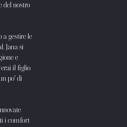
ne del nostro
o a gestire le
l. Jana si
gione e
rai il figlio
un po' di
innovate
ti i comfort