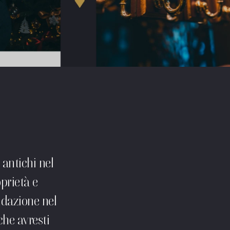
 antichi nel
oprietà e
ndazione nel
che avresti