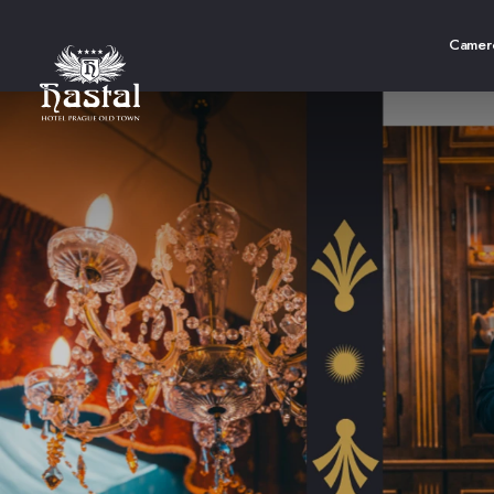
Camer
Cam
Cam
Cam
Cam
App
App