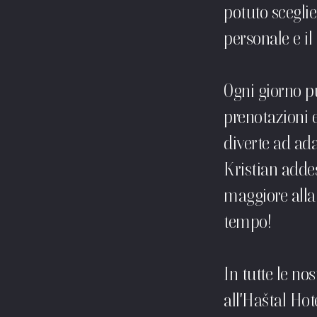
potuto sceglie
personale e il
Ogni giorno puo
prenotazioni e 
diverte ad ada
Kristian addest
maggiore alla 
tempo!
In tutte le n
all'Haštal Hot