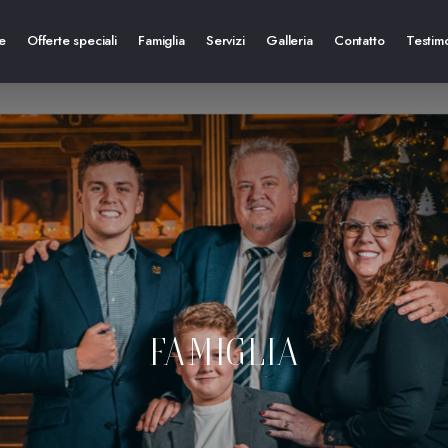
e
Offerte speciali
Famiglia
Servizi
Galleria
Contatto
Testim
era deluxe
era superiore
era accogliente
era singola
artamento per famiglia
artamento per 3
FAMIGLIA