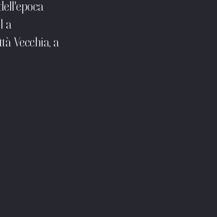
 dell'epoca
l a
ttà Vecchia, a