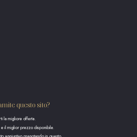
amite questo sito?
i la migliore offerta.
 e il miglior prezzo disponibile.
to aggiuntivo prenotando in questo