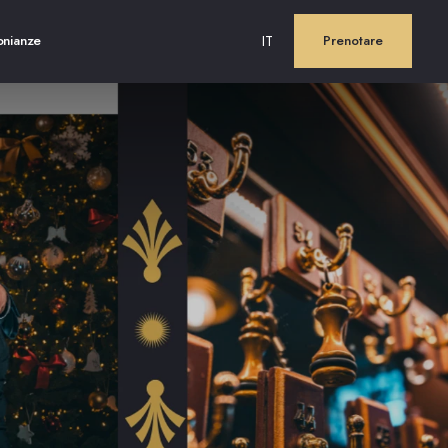
IT
onianze
Prenotare