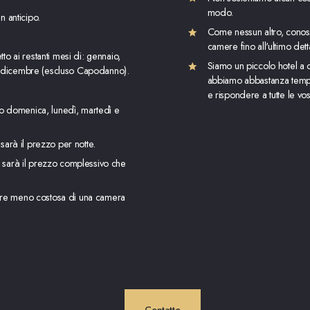
modo.
n anticipo.
Come nessun altro, conoscia
camere fino all'ultimo dett
to ai restanti mesi di: gennaio,
Siamo un piccolo hotel a 
 dicembre (escluso Capodanno).
abbiamo abbastanza tempo 
e rispondere a tutte le v
ano domenica, lunedì, martedì e
 sarà il prezzo per notte.
e sarà il prezzo complessivo che
re meno costosa di una camera
Contatto