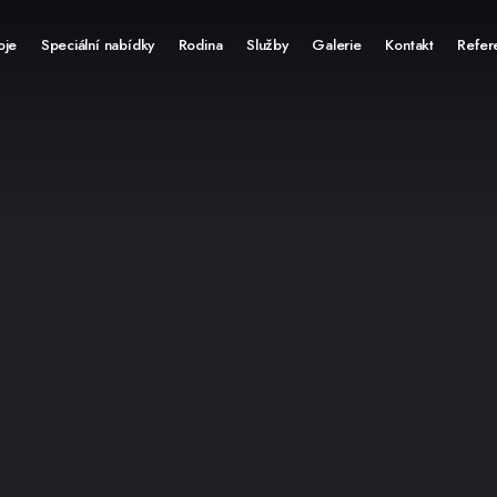
oje
Speciální nabídky
Rodina
Služby
Galerie
Kontakt
Refer
Deluxe pokoj
Superior pokoj
Útulný pokoj
Jednolůžkový pokoj
Apartmán pro rodinný
Apartmán pro 3